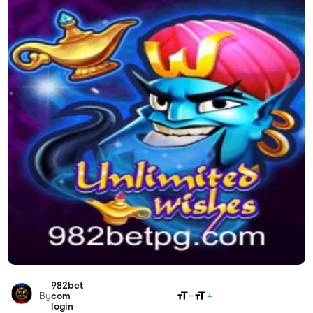
982bet
COMPARTILHAR
By
com
login