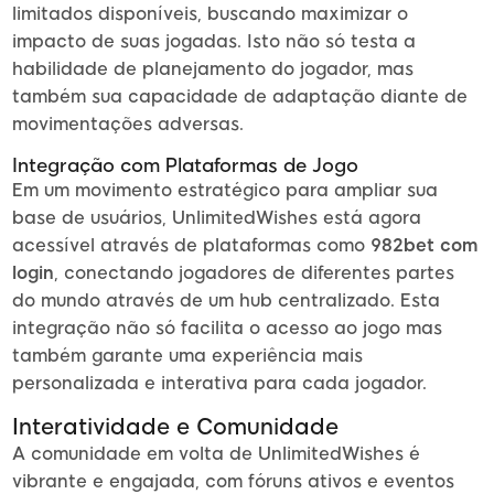
limitados disponíveis, buscando maximizar o
impacto de suas jogadas. Isto não só testa a
habilidade de planejamento do jogador, mas
também sua capacidade de adaptação diante de
movimentações adversas.
Integração com Plataformas de Jogo
Em um movimento estratégico para ampliar sua
base de usuários, UnlimitedWishes está agora
acessível através de plataformas como
982bet com
login
, conectando jogadores de diferentes partes
do mundo através de um hub centralizado. Esta
integração não só facilita o acesso ao jogo mas
também garante uma experiência mais
personalizada e interativa para cada jogador.
Interatividade e Comunidade
A comunidade em volta de UnlimitedWishes é
vibrante e engajada, com fóruns ativos e eventos