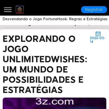
Registrar
Desvendando o Jogo FortuneHook: Regras e Estratégias
982bet com login
Manchetes de Hoje
Explorando 
EXPLORANDO O
2026-03-
14
JOGO
UNLIMITEDWISHES:
UM MUNDO DE
POSSIBILIDADES E
ESTRATÉGIAS