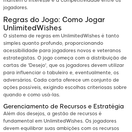
mantêm o interesse e a competitividade entre os
jogadores.
Regras do Jogo: Como Jogar
UnlimitedWishes
O sistema de regras em UnlimitedWishes é tanto
simples quanto profundo, proporcionando
acessibilidade para jogadores novos e veteranos
estrategistas. O jogo começa com a distribuição de
cartas de 'Desejo', que os jogadores devem utilizar
para influenciar o tabuleiro e, eventualmente, os
adversários. Cada carta oferece um conjunto de
ações possíveis, exigindo escolhas criteriosas sobre
quando e como usá-las.
Gerenciamento de Recursos e Estratégia
Além dos desejos, a gestão de recursos é
fundamental em UnlimitedWishes. Os jogadores
devem equilibrar suas ambições com os recursos