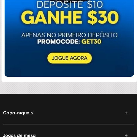
Caça-níqueis
Jogos de mesa