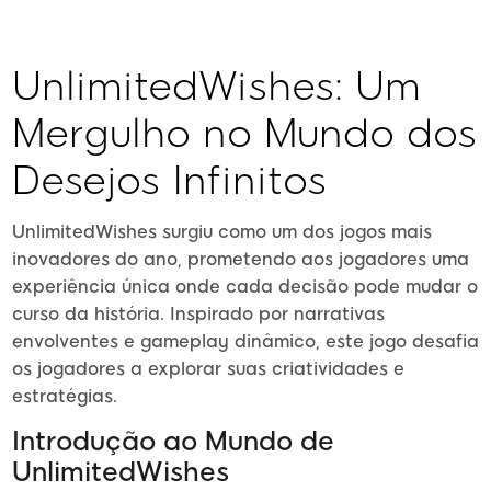
UnlimitedWishes: Um
Mergulho no Mundo dos
Desejos Infinitos
UnlimitedWishes surgiu como um dos jogos mais
inovadores do ano, prometendo aos jogadores uma
experiência única onde cada decisão pode mudar o
curso da história. Inspirado por narrativas
envolventes e gameplay dinâmico, este jogo desafia
os jogadores a explorar suas criatividades e
estratégias.
Introdução ao Mundo de
UnlimitedWishes