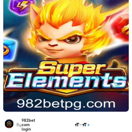
982bet
COMPARTILHAR
By
com
login