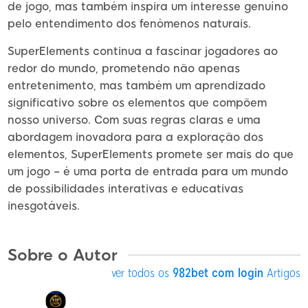
de jogo, mas também inspira um interesse genuíno
pelo entendimento dos fenômenos naturais.
SuperElements continua a fascinar jogadores ao
redor do mundo, prometendo não apenas
entretenimento, mas também um aprendizado
significativo sobre os elementos que compõem
nosso universo. Com suas regras claras e uma
abordagem inovadora para a exploração dos
elementos, SuperElements promete ser mais do que
um jogo – é uma porta de entrada para um mundo
de possibilidades interativas e educativas
inesgotáveis.
Sobre o Autor
ver todos os
982bet com login
Artigos