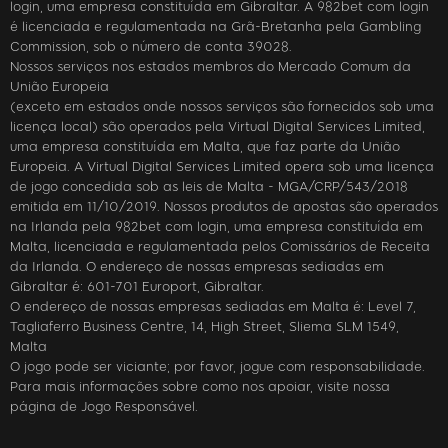
login, uma empresa constituída em Gibraltar. A 982bet com login
é licenciada e regulamentada na Grã-Bretanha pela Gambling
Commission, sob o número de conta 39028.
Nossos serviços nos estados membros do Mercado Comum da
União Europeia
(exceto em estados onde nossos serviços são fornecidos sob uma
licença local) são operados pela Virtual Digital Services Limited,
uma empresa constituída em Malta, que faz parte da União
Europeia. A Virtual Digital Services Limited opera sob uma licença
de jogo concedida sob as leis de Malta - MGA/CRP/543/2018
emitida em 11/10/2019. Nossos produtos de apostas são operados
na Irlanda pela 982bet com login, uma empresa constituída em
Malta, licenciada e regulamentada pelos Comissários de Receita
da Irlanda. O endereço de nossas empresas sediadas em
Gibraltar é: 601-701 Europort, Gibraltar.
O endereço de nossas empresas sediadas em Malta é: Level 7,
Tagliaferro Business Centre, 14, High Street, Sliema SLM 1549,
Malta
O jogo pode ser viciante; por favor, jogue com responsabilidade.
Para mais informações sobre como nos apoiar, visite nossa
página de Jogo Responsável.