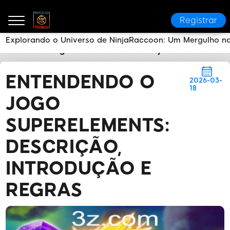
Registrar
Explorando o Universo de NinjaRaccoon: Um Mergulho n
982bet com login
Manchetes de Hoje
Entendendo 
ENTENDENDO O
2026-03-
18
JOGO
SUPERELEMENTS:
DESCRIÇÃO,
INTRODUÇÃO E
REGRAS