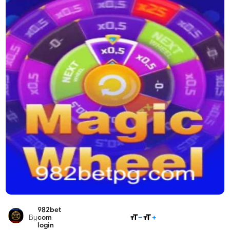
982bet
COMPARTILHAR
By
com
login