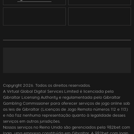
Copyright 2026. Todos os direitos reservados.
A Virtual Global Digital Services Limited é licenciada pela
Gibraltar Licensing Authority e regulamentada pelo Gibraltar
Gambling Commissioner para oferecer serviços de jogo online sob
as leis de Gibraltar (Licenças de Jogo Remoto números 112 e 113)
e não faz nenhuma representação quanto à legalidade desses
serviços em outras jurisdições.
Nossos serviços no Reino Unido são gerenciados pela 982bet com
login, uma empresa constituída em Gibraltar. A 982bet com login