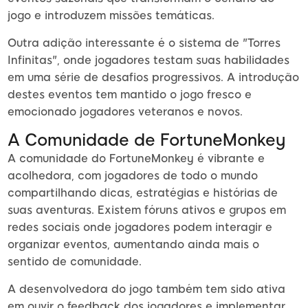
jogo e introduzem missões temáticas.
Outra adição interessante é o sistema de "Torres
Infinitas", onde jogadores testam suas habilidades
em uma série de desafios progressivos. A introdução
destes eventos tem mantido o jogo fresco e
emocionado jogadores veteranos e novos.
A Comunidade de FortuneMonkey
A comunidade do FortuneMonkey é vibrante e
acolhedora, com jogadores de todo o mundo
compartilhando dicas, estratégias e histórias de
suas aventuras. Existem fóruns ativos e grupos em
redes sociais onde jogadores podem interagir e
organizar eventos, aumentando ainda mais o
sentido de comunidade.
A desenvolvedora do jogo também tem sido ativa
em ouvir o feedback dos jogadores e implementar