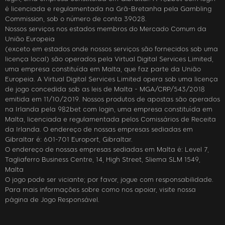
é licenciada e regulamentada na Grã-Bretanha pela Gambling
Commission, sob o número de conta 39028.
Nossos serviços nos estados membros do Mercado Comum da
União Europeia
(exceto em estados onde nossos serviços são fornecidos sob uma
licença local) são operados pela Virtual Digital Services Limited,
uma empresa constituída em Malta, que faz parte da União
Europeia. A Virtual Digital Services Limited opera sob uma licença
de jogo concedida sob as leis de Malta - MGA/CRP/543/2018
emitida em 11/10/2019. Nossos produtos de apostas são operados
na Irlanda pela 982bet com login, uma empresa constituída em
Malta, licenciada e regulamentada pelos Comissários de Receita
da Irlanda. O endereço de nossas empresas sediadas em
Gibraltar é: 601-701 Europort, Gibraltar.
O endereço de nossas empresas sediadas em Malta é: Level 7,
Tagliaferro Business Centre, 14, High Street, Sliema SLM 1549,
Malta
O jogo pode ser viciante; por favor, jogue com responsabilidade.
Para mais informações sobre como nos apoiar, visite nossa
página de Jogo Responsável.