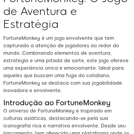
de Aventura e
Estratégia
FortuneMonkey é um jogo envolvente que tem
capturado a atenção de jogadores ao redor do
mundo. Combinando elementos de aventura,
estratégia e uma pitada de sorte, este jogo oferece
uma experiência única e emocionante. Ideal para
aqueles que buscam uma fuga do cotidiano,
FortuneMonkey se destaca com sua jogabilidade
inovadora e envolvente.
Introdução ao FortuneMonkey
O universo de FortuneMonkey é inspirado em
culturas asiáticas, destacando-se pela sua
iconografia rica e narrativa envolvente. Desde seu
lançamento, tem oferecido uma plataforma onde os