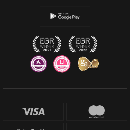
YouTube
Instagram
Discord
Twitch
Reddit