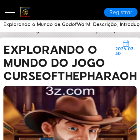
Registrar
Explorando o Mundo de GodofWarM: Descrição, Introduç
982bet com login
Manchetes de Hoje
Explorando 
EXPLORANDO O
2026-03-
30
MUNDO DO JOGO
CURSEOFTHEPHARAOH