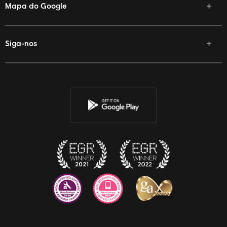
Mapa do Google
Siga-nos
Facebook
Twitter
YouTube
Instagram
Discord
Twitch
Reddit